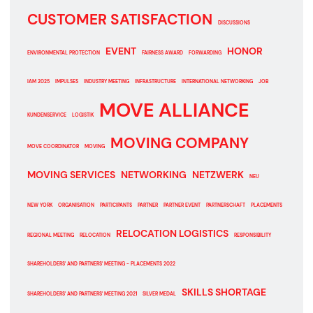
CUSTOMER SATISFACTION
DISCUSSIONS
EVENT
HONOR
ENVIRONMENTAL PROTECTION
FAIRNESS AWARD
FORWARDING
IAM 2025
IMPULSES
INDUSTRY MEETING
INFRASTRUCTURE
INTERNATIONAL NETWORKING
JOB
MOVE ALLIANCE
KUNDENSERVICE
LOGISTIK
MOVING COMPANY
MOVE COORDINATOR
MOVING
MOVING SERVICES
NETWORKING
NETZWERK
NEU
NEW YORK
ORGANISATION
PARTICIPANTS
PARTNER
PARTNER EVENT
PARTNERSCHAFT
PLACEMENTS
RELOCATION LOGISTICS
REGIONAL MEETING
RELOCATION
RESPONSIBILITY
SHAREHOLDERS' AND PARTNERS' MEETING - PLACEMENTS 2022
SKILLS SHORTAGE
SHAREHOLDERS' AND PARTNERS' MEETING 2021
SILVER MEDAL